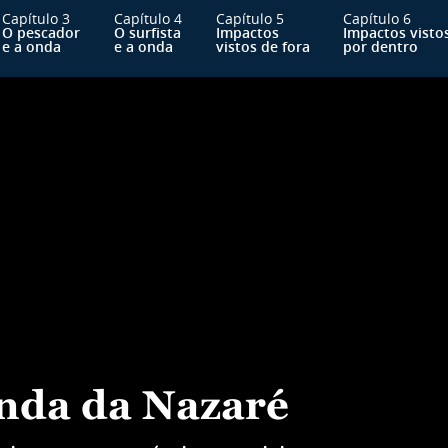
Capítulo 3
Capítulo 4
Capítulo 5
Capítulo 6
O pescador
O surfista
Impactos
Impactos visto
e a onda
e a onda
vistos de fora
por dentro
nda da Nazaré