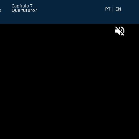
Capítulo 7
PT |
EN
s
Que futuro?